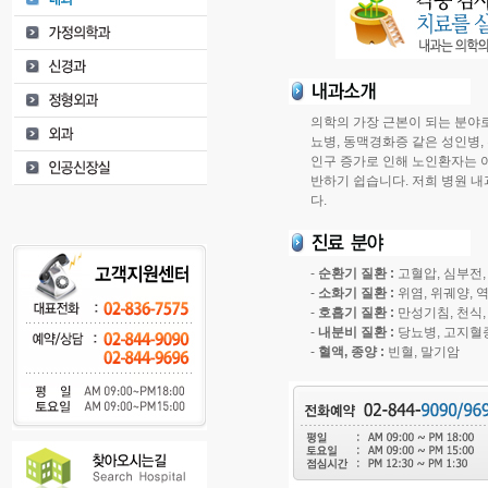
의학의 가장 근본이 되는 분야로
뇨병, 동맥경화증 같은 성인병,
인구 증가로 인해 노인환자는 
반하기 쉽습니다. 저희 병원 
다.
-
순환기 질환 :
고혈압, 심부전,
-
소화기 질환 :
위염, 위궤양, 
-
호흡기 질환 :
만성기침, 천식,
-
내분비 질환 :
당뇨병, 고지혈
-
혈액, 종양 :
빈혈, 말기암