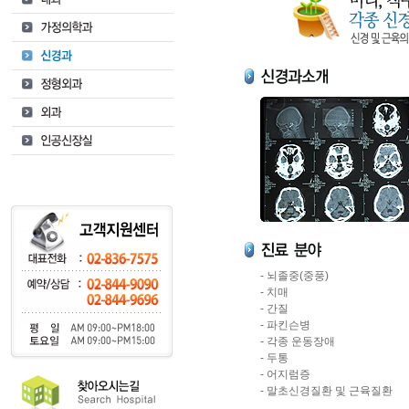
- 뇌졸중(중풍)
- 치매
- 간질
- 파킨슨병
- 각종 운동장애
- 두통
- 어지럼증
- 말초신경질환 및 근육질환